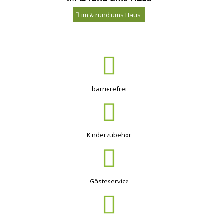
im & rund ums Haus
barrierefrei
Kinderzubehör
Gästeservice